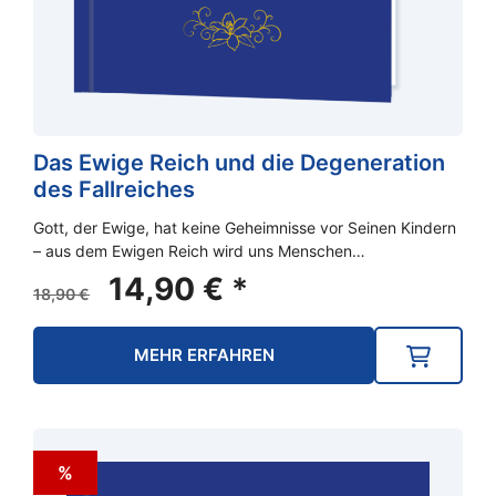
Das Ewige Reich und die Degeneration
des Fallreiches
Gott, der Ewige, hat keine Geheimnisse vor Seinen Kindern
– aus dem Ewigen Reich wird uns Menschen…
Ursprünglicher
Aktueller
14,90
€
*
18,90
€
Preis
Preis
war:
ist:
MEHR ERFAHREN
18,90 €
14,90 €.
%