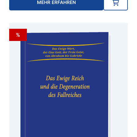
war:
ist:
MEHR ERFAHREN
18,90 €
14,90 €.
%