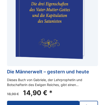
Die Männerwelt – gestern und heute
Dieses Buch von Gabriele, der Lehrprophetin und
Botschafterin des Ewigen Reiches, gibt einen…
Ursprünglicher
Aktueller
14,90
€
*
18,90
€
Preis
Preis