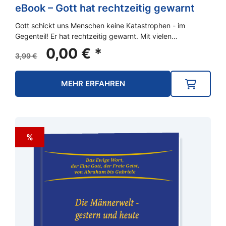
eBook – Gott hat rechtzeitig gewarnt
Gott schickt uns Menschen keine Katastrophen - im
Gegenteil! Er hat rechtzeitig gewarnt. Mit vielen…
Ursprünglicher
Aktueller
0,00
€
*
3,99
€
Preis
Preis
war:
ist:
MEHR ERFAHREN
3,99 €
0,00 €.
%