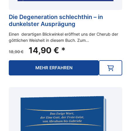
Die Degeneration schlechthin – in
dunkelster Ausprägung
Einen derartigen Blickwinkel eröffnet uns der Cherub der
göttlichen Weisheit in diesem Buch. Zum…
Ursprünglicher
Aktueller
14,90
€
*
18,90
€
Preis
Preis
war:
ist:
MEHR ERFAHREN
18,90 €
14,90 €.