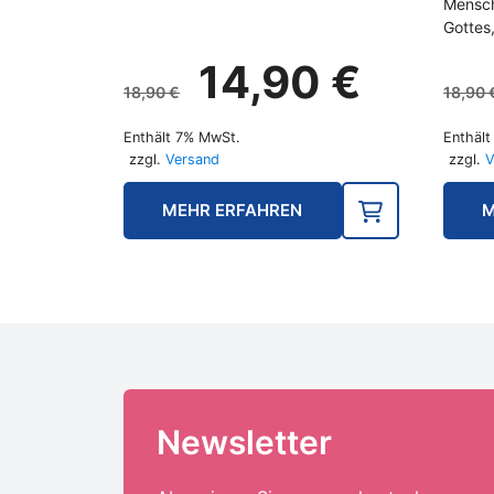
Mensch
Gottes
Ursprünglicher
Aktuelle
14,90
€
Preis
Preis
18,90
€
18,90
war:
ist:
Enthält 7% MwSt.
Enthäl
18,90 €
14,90 €.
zzgl.
Versand
zzgl.
V
MEHR ERFAHREN
M
Newsletter