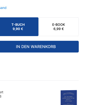
sand
T-BUCH
E-BOOK
CHER
9,90
€
6,99
€
IN DEN WARENKORB
ort
3