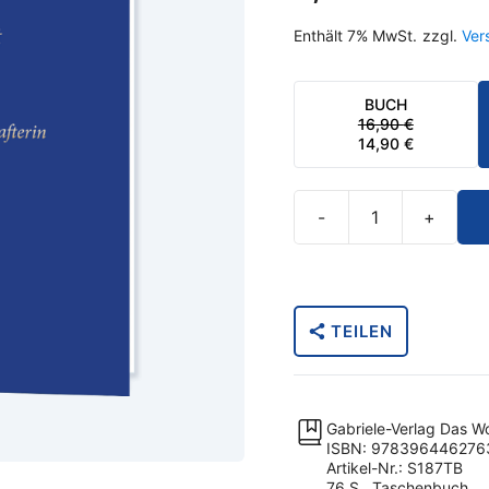
Enthält 7% MwSt.
zzgl.
Ver
BUCH
16,90
€
URSPRÜNGLI
AKTUELLER
14,90
€
PREIS
PREIS
WAR:
IST:
16,90 €
14,90 €.
-
+
DAS
LEHRBUCH:
Das
Lilienzeitalter,
TEILEN
die
hohe
Zeit
nach
Gabriele-Verlag Das W
der
ISBN: 978396446276
Artikel-Nr.: S187TB
Zeit:
76 S., Taschenbuch