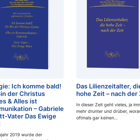
ogie: Ich komme bald!
Das Lilienzeitalter, di
Bin der Christus
hohe Zeit – nach der 
s & Alles ist
In dieser Zeit geht vieles, ja i
unikation – Gabriele
mehr drunter und drüber, wora
tt-Vater Das Ewige
oftmals gar keinen…
t
hjahr 2019 wurde der