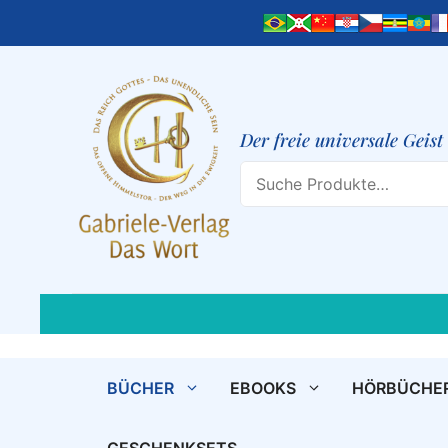
Zum
Inhalt
springen
Der freie universale Geis
Search
BÜCHER
EBOOKS
HÖRBÜCHE