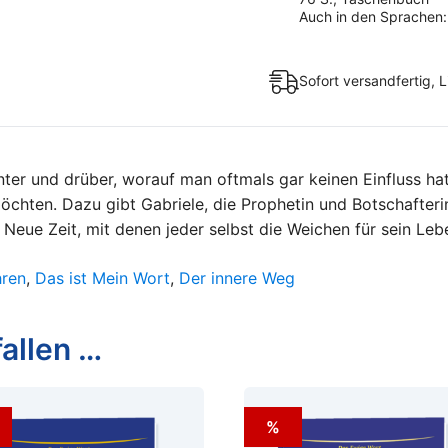
Gott
Auch in den Sprachen: en,
in
uns
Sofort versandfertig, L
und
wir
in
Gott
unter und drüber, worauf man oftmals gar keinen Einfluss ha
(Taschenbuch)
öchten. Dazu gibt Gabriele, die Prophetin und Botschafter
Menge
 Neue Zeit, mit denen jeder selbst die Weichen für sein Leb
hren
,
Das ist Mein Wort
,
Der innere Weg
allen …
%