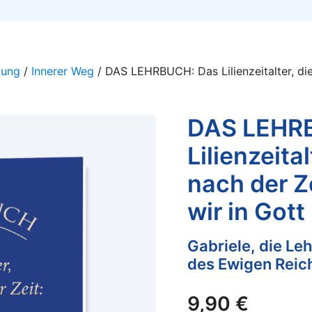
lung
/
Innerer Weg
/ DAS LEHRBUCH: Das Lilienzeitalter, die
DAS LEHR
Lilienzeita
nach der Ze
wir in Got
Gabriele, die Le
des Ewigen Reic
9,90
€