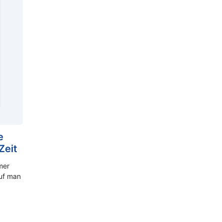
e
Zeit
mmer
uf man