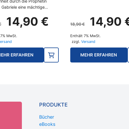
heit durch die Prophetin
, Gabriele eine mächtige…
r
Ursprünglicher
Aktueller
Ursprüngl
14,90
€
14,90
Preis
Preis
Preis
€
18,90
€
war:
ist:
war:
t 7% MwSt.
Enthält 7% MwSt.
18,90 €
14,90 €.
18,90 €
ersand
zzgl.
Versand
EHR ERFAHREN
MEHR ERFAHREN
PRODUKTE
Bücher
eBooks