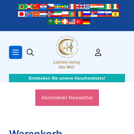
Zum
Inhalt
springen
Entdecken Sie unsere Geschenksets!
Abonnieren Newsletter
Warenkorb