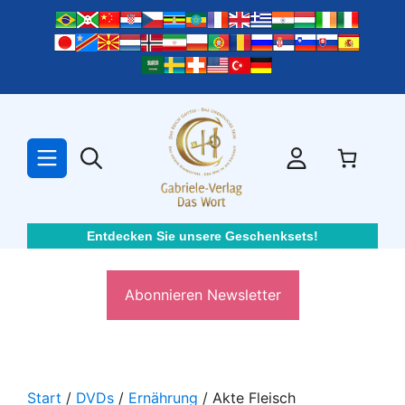
Zum
Inhalt
springen
Entdecken Sie unsere Geschenksets!
Abonnieren Newsletter
Start
/
DVDs
/
Ernährung
/ Akte Fleisch