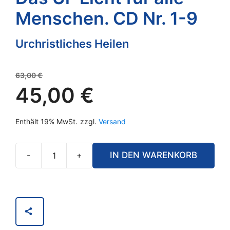
Menschen. CD Nr. 1-9
Urchristliches Heilen
Ursprünglicher
63,00
€
Preis
45,00
€
war:
Aktueller
63,00 €
Enthält 19% MwSt.
zzgl.
Versand
Preis
ist:
45,00 €.
-
+
IN DEN WARENKORB
Das
Ur-
Licht
für
alle
Menschen.