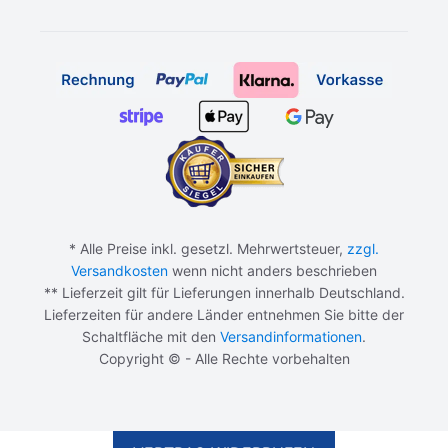
* Alle Preise inkl. gesetzl. Mehrwertsteuer,
zzgl.
Versandkosten
wenn nicht anders beschrieben
** Lieferzeit gilt für Lieferungen innerhalb Deutschland.
Lieferzeiten für andere Länder entnehmen Sie bitte der
Schaltfläche mit den
Versandinformationen
.
Copyright © - Alle Rechte vorbehalten
63,00
€
IN DEN WARENKORB
Ursprünglicher
Aktueller
45,00
€