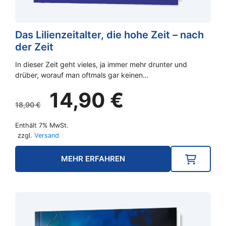
Das Lilienzeitalter, die hohe Zeit – nach
der Zeit
In dieser Zeit geht vieles, ja immer mehr drunter und
drüber, worauf man oftmals gar keinen…
Ursprünglicher
Aktueller
14,90
€
Preis
Preis
18,90
€
war:
ist:
Enthält 7% MwSt.
18,90 €
14,90 €.
zzgl.
Versand
MEHR ERFAHREN