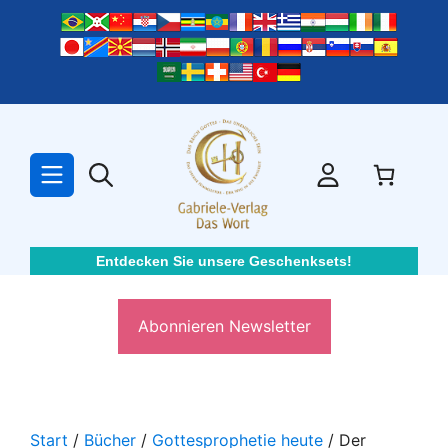
Zum
Inhalt
springen
Entdecken Sie unsere Geschenksets!
Abonnieren Newsletter
Start
/
Bücher
/
Gottesprophetie heute
/ Der