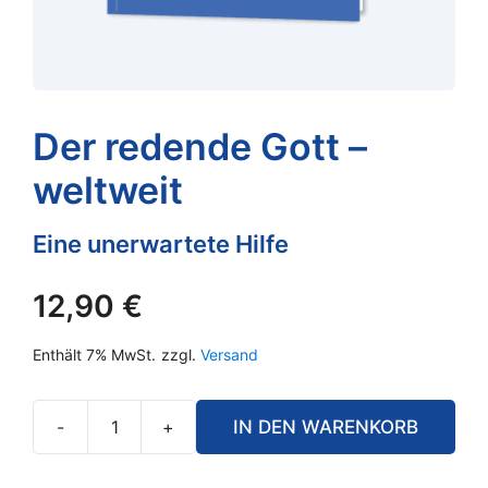
Der redende Gott –
weltweit
Eine unerwartete Hilfe
12,90
€
Enthält 7% MwSt.
zzgl.
Versand
-
+
IN DEN WARENKORB
Der
redende