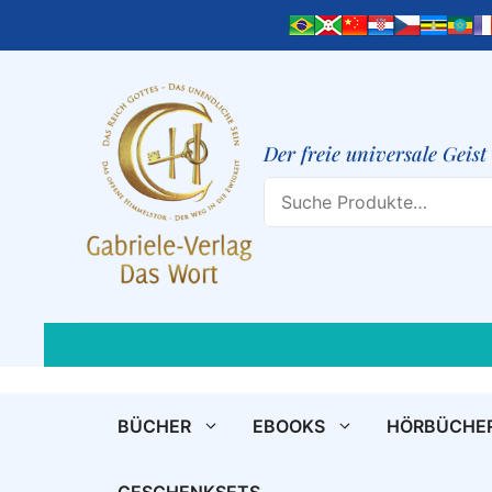
Zum
Inhalt
springen
Der freie universale Geis
Search
BÜCHER
EBOOKS
HÖRBÜCHE