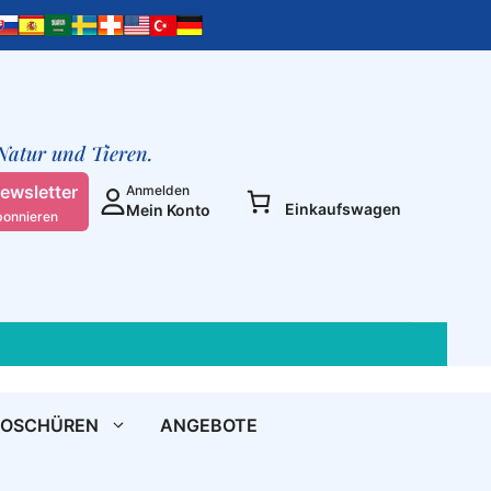
erlebe
die
Einheit
-
und
sei
 Natur und Tieren.
frei
Menge
ewsletter
Anmelden
Einkaufswagen
Mein Konto
bonnieren
ROSCHÜREN
ANGEBOTE