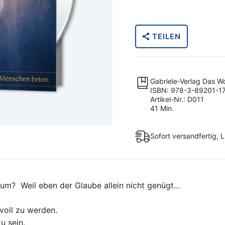
Gotteserfahrung,
erlebe
die
TEILEN
Einheit
-
und
sei
Gabriele-Verlag Das W
frei
ISBN: 978-3-89201-1
Artikel-Nr.: D011
Menge
41 Min.
Sofort versandfertig, L
um? Weil eben der Glaube allein nicht genügt…
voll zu werden.
u sein.