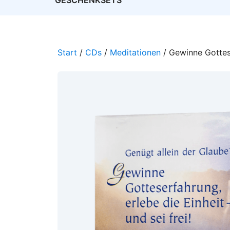
GESCHENKSETS
Start
/
CDs
/
Meditationen
/ Gewinne Gottese