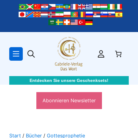
Zum
Inhalt
springen
Entdecken Sie unsere Geschenksets!
Abonnieren Newsletter
Start
/
Bücher
/
Gottesprophetie