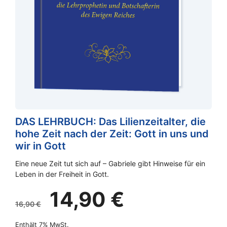
DAS LEHRBUCH: Das Lilienzeitalter, die
hohe Zeit nach der Zeit: Gott in uns und
wir in Gott
Eine neue Zeit tut sich auf – Gabriele gibt Hinweise für ein
Leben in der Freiheit in Gott.
Ursprünglicher
Aktueller
14,90
€
Preis
Preis
16,90
€
war:
ist:
Enthält 7% MwSt.