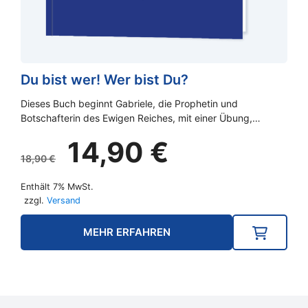
Du bist wer! Wer bist Du?
Dieses Buch beginnt Gabriele, die Prophetin und
Botschafterin des Ewigen Reiches, mit einer Übung,…
Ursprünglicher
Aktueller
14,90
€
Preis
Preis
18,90
€
war:
ist:
Enthält 7% MwSt.
18,90 €
14,90 €.
zzgl.
Versand
MEHR ERFAHREN