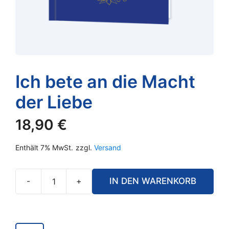
Ich bete an die Macht
der Liebe
18,90
€
Enthält 7% MwSt.
zzgl.
Versand
-
+
IN DEN WARENKORB
Ich
bete
an
die