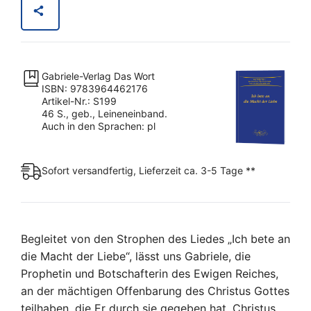
Macht
der
Liebe
Menge
Gabriele-Verlag Das Wort
ISBN: 9783964462176
Artikel-Nr.: S199
46 S., geb., Leineneinband.
Auch in den Sprachen: pl
Sofort versandfertig, Lieferzeit ca. 3-5 Tage **
Begleitet von den Strophen des Liedes „Ich bete an
die Macht der Liebe“, lässt uns Gabriele, die
Prophetin und Botschafterin des Ewigen Reiches,
an der mächtigen Offenbarung des Christus Gottes
teilhaben, die Er durch sie gegeben hat. Christus