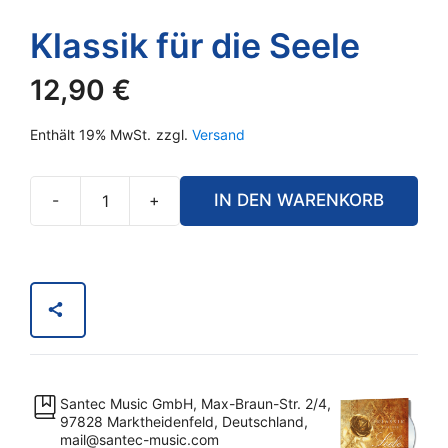
Klassik für die Seele
12,90
€
Enthält 19% MwSt.
zzgl.
Versand
-
+
IN DEN WARENKORB
Klassik
für
die
Seele
Menge
Santec Music GmbH, Max-Braun-Str. 2/4,
97828 Marktheidenfeld, Deutschland,
mail@santec-music.com