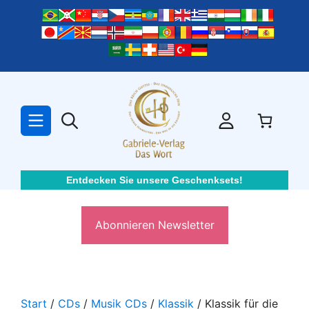
Zum
Inhalt
springen
Entdecken Sie unsere Geschenksets!
Abonnieren Newsletter
Start
/
CDs
/
Musik CDs
/
Klassik
/ Klassik für die