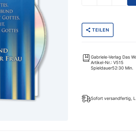
Missachtung
und
Unterdrückung
der
TEILEN
Frau
Menge
Gabriele-Verlag Das W
Artikel-Nr.: V515
Spieldauer52:30 Min.
Sofort versandfertig, L