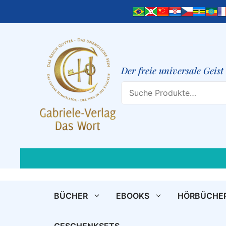
Zum
Inhalt
springen
Der freie universale Geis
Search
BÜCHER
EBOOKS
HÖRBÜCHE