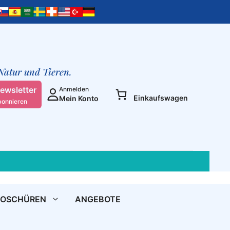
Unterdrückung
der
Frau
Menge
 Natur und Tieren.
ewsletter
Anmelden
Einkaufswagen
Mein Konto
bonnieren
ROSCHÜREN
ANGEBOTE