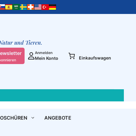
Baustein
zur
Weltherrschaft,
durch
Sklaverei
und
 Natur und Tieren.
Ausbeutung
Menge
ewsletter
Anmelden
Einkaufswagen
Mein Konto
bonnieren
ROSCHÜREN
ANGEBOTE