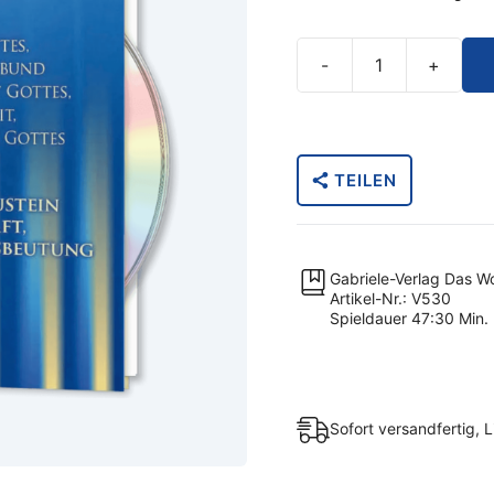
-
+
Missionierung
als
Baustein
zur
TEILEN
Weltherrschaft,
durch
Sklaverei
und
Gabriele-Verlag Das W
Ausbeutung
Artikel-Nr.: V530
Spieldauer 47:30 Min.
Menge
Sofort versandfertig, L