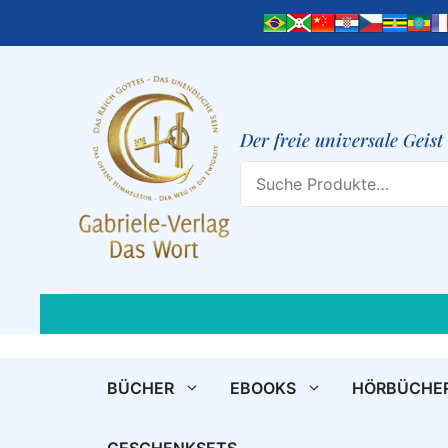
Zum
Inhalt
springen
Der freie universale Geis
Search
BÜCHER
EBOOKS
HÖRBÜCHE