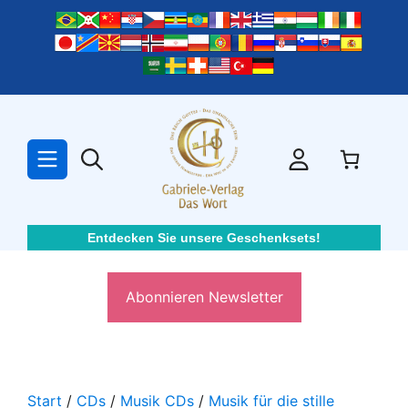
Zum
Inhalt
springen
Entdecken Sie unsere Geschenksets!
Abonnieren Newsletter
Start
/
CDs
/
Musik CDs
/
Musik für die stille