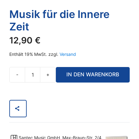
Musik für die Innere
Zeit
12,90
€
Enthält 19% MwSt.
zzgl.
Versand
-
+
IN DEN WARENKORB
Musik
für
die
Innere
Zeit
Menge
Santec Music GmbH, Max-Braun-Str. 2/4,