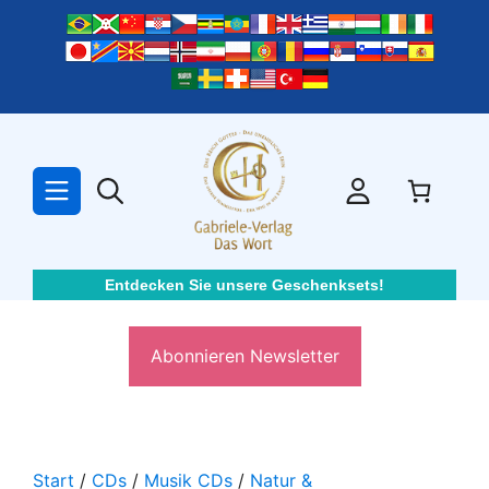
Zum
Inhalt
springen
Entdecken Sie unsere Geschenksets!
Abonnieren Newsletter
Start
/
CDs
/
Musik CDs
/
Natur &