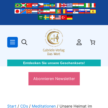
Zum
Inhalt
springen
Entdecken Sie unsere Geschenksets!
Abonnieren Newsletter
Start
/
CDs
/
Meditationen
/ Unsere Heimat im