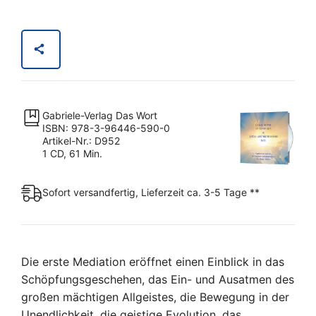
im
reinen
Sein
&
Gottes-
und
Gabriele-Verlag Das Wort
Nächstenliebe
ISBN: 978-3-96446-590-0
heilt
Artikel-Nr.: D952
1 CD, 61 Min.
Menge
Sofort versandfertig, Lieferzeit ca. 3-5 Tage **
Die erste Mediation eröffnet einen Einblick in das
Schöpfungsgeschehen, das Ein- und Ausatmen des
großen mächtigen Allgeistes, die Bewegung in der
Unendlichkeit, die geistige Evolution, das