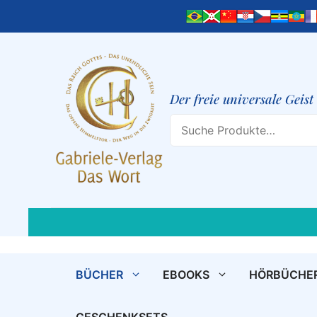
Zum
Inhalt
springen
Der freie universale Geis
Search
BÜCHER
EBOOKS
HÖRBÜCHE