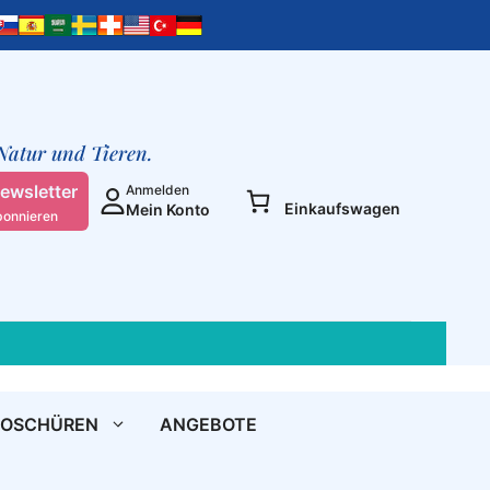
Krieg
und
Frieden
(Taschenbuch)
Menge
 Natur und Tieren.
ewsletter
Anmelden
Einkaufswagen
Mein Konto
bonnieren
ROSCHÜREN
ANGEBOTE