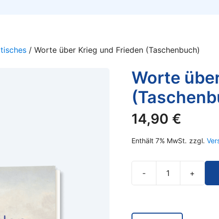
itisches
/ Worte über Krieg und Frieden (Taschenbuch)
Worte über
(Taschenb
14,90
€
Enthält 7% MwSt.
zzgl.
Ver
-
+
Worte
über
Krieg
und