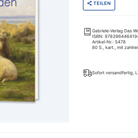
TEILEN
Frieden
(Taschenbuch)
Menge
Gabriele-Verlag Das W
ISBN: 978396446419
Artikel-Nr.: S478
80 S., kart., mit zahlre
Sofort versandfertig, L