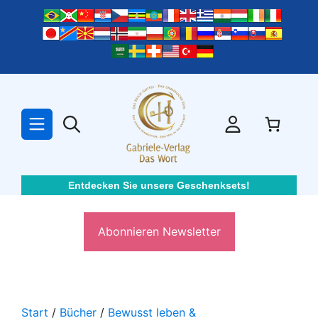
Zum
Inhalt
springen
Entdecken Sie unsere Geschenksets!
Abonnieren Newsletter
Start
/
Bücher
/
Bewusst leben &