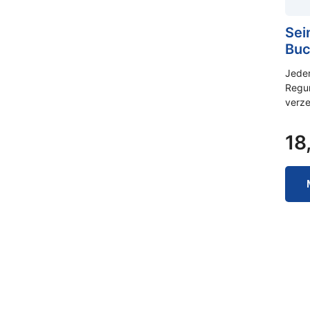
Sei
Buc
Jeder
Regun
verze
18