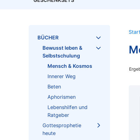
GESCHENKSETS
Star
BÜCHER
M
Bewusst leben &
Selbstschulung
Mensch & Kosmos
Ergeb
Innerer Weg
Beten
Aphorismen
Lebenshilfen und
Ratgeber
Gottesprophetie
heute