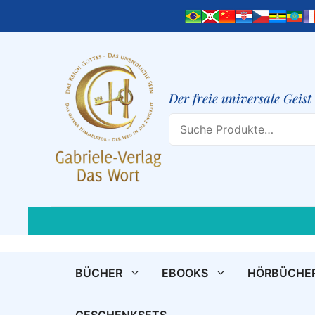
Zum
Inhalt
springen
Der freie universale Geis
Search
BÜCHER
EBOOKS
HÖRBÜCHE