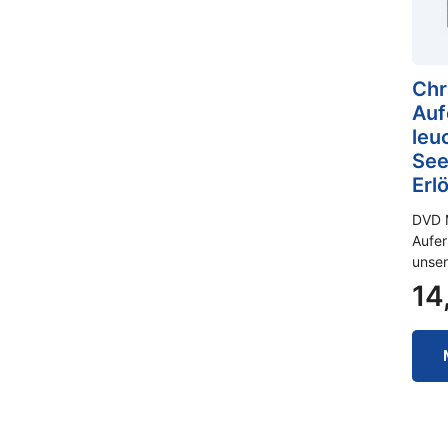
Chr
Auf
leu
See
Erl
DVD M
Aufer
unser
14