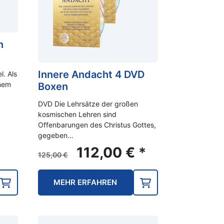
n
Innere Andacht 4 DVD
l. Als
enem
Boxen
DVD Die Lehrsätze der großen
kosmischen Lehren sind
Offenbarungen des Christus Gottes,
gegeben…
Ursprünglicher
Aktueller
112,00
€
*
125,00
€
Preis
Preis
war:
ist:
MEHR ERFAHREN
125,00 €
112,00 €.