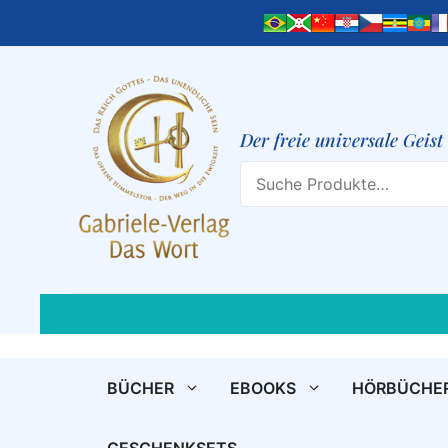
Zum
Inhalt
springen
Der freie universale Geis
Search
BÜCHER
EBOOKS
HÖRBÜCHE