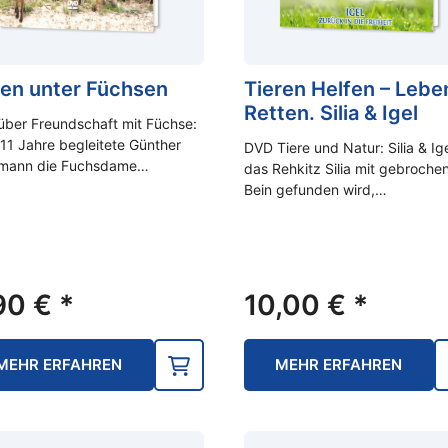
en unter Füchsen
Tieren Helfen – Lebe
Retten. Silia & Igel
ber Freundschaft mit Füchse:
11 Jahre begleitete Günther
DVD Tiere und Natur: Silia & Ige
mann die Fuchsdame…
das Rehkitz Silia mit gebroch
Bein gefunden wird,…
90
€
*
10,00
€
*
MEHR ERFAHREN
MEHR ERFAHREN