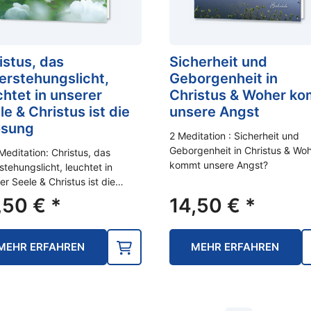
istus, das
Sicherheit und
erstehungslicht,
Geborgenheit in
chtet in unserer
Christus & Woher k
le & Christus ist die
unsere Angst
ösung
2 Meditation : Sicherheit und
Geborgenheit in Christus & Wo
editation: Christus, das
kommt unsere Angst?
stehungslicht, leuchtet in
er Seele & Christus ist die…
,50
€
*
14,50
€
*
MEHR ERFAHREN
MEHR ERFAHREN