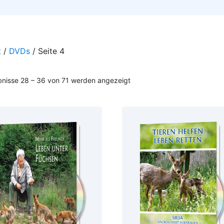
t
/
DVDs
/ Seite 4
Nach
bnisse 28 – 36 von 71 werden angezeigt
Beliebtheit
sortiert