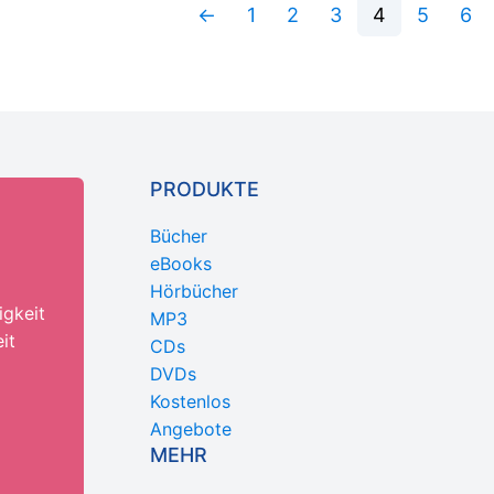
←
1
2
3
4
5
6
PRODUKTE
Bücher
eBooks
Hörbücher
igkeit
MP3
it
CDs
DVDs
Kostenlos
Angebote
MEHR