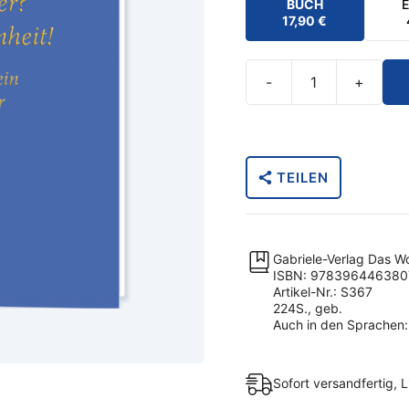
BUCH
17,90
€
-
+
Allein
in
Partnerschaft
und
TEILEN
Ehe?
Allein
im
Alter?
Gabriele-Verlag Das W
Leben
ISBN: 978396446380
Artikel-Nr.: S367
in
224S., geb.
der
Auch in den Sprachen: es
Einheit!
Menge
Sofort versandfertig, L