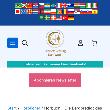
Zum
Inhalt
springen
Entdecken Sie unsere Geschenksets!
Abonnieren Newsletter
Start
/
Hörbücher
/ Hörbuch – Die Bergpredigt des