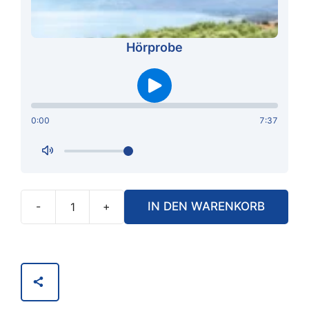
Hörprobe
0:00
7:37
-
+
IN DEN WARENKORB
Hörbuch
-
Die
Bergpredigt
des
Jesus