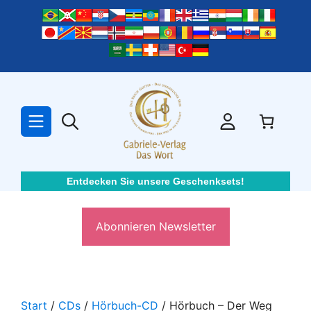
Zum
Inhalt
springen
Entdecken Sie unsere Geschenksets!
Abonnieren Newsletter
Start
/
CDs
/
Hörbuch-CD
/ Hörbuch – Der Weg