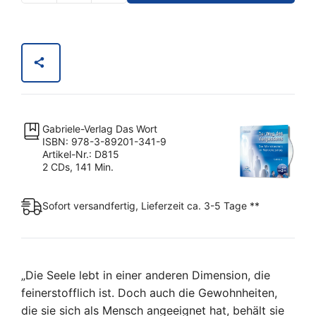
-
Der
Weg
des
Vergessens
-
Der
Gabriele-Verlag Das Wort
Mikrokosmos
ISBN: 978-3-89201-341-9
im
Artikel-Nr.: D815
2 CDs, 141 Min.
Makrokosmos
Menge
Sofort versandfertig, Lieferzeit ca. 3-5 Tage **
„Die Seele lebt in einer anderen Dimension, die
feinerstofflich ist. Doch auch die Gewohnheiten,
die sie sich als Mensch angeeignet hat, behält sie