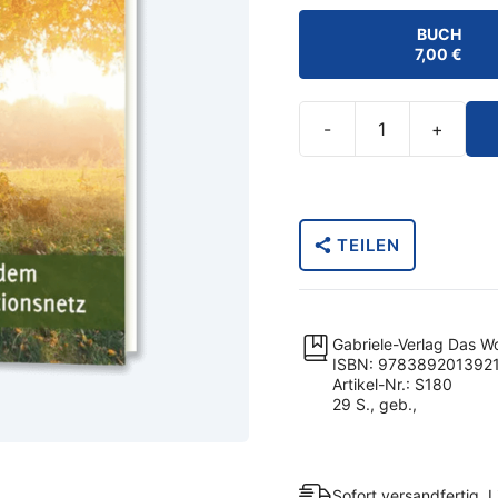
BUCH
7,00
€
-
+
Betrachtung?
Selbstbeobachtung?
Selbstanalyse?
Menge
TEILEN
Gabriele-Verlag Das W
ISBN: 978389201392
Artikel-Nr.: S180
29 S., geb.,
Sofort versandfertig, L