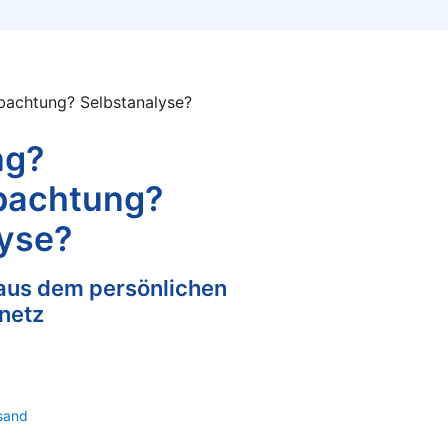
bachtung? Selbstanalyse?
ng?
bachtung?
lyse?
 aus dem persönlichen
netz
sand