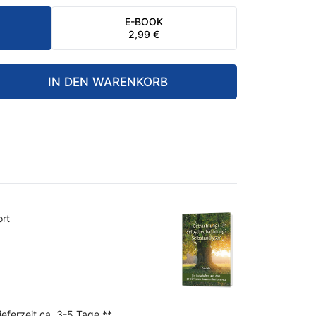
E-BOOK
2,99
€
IN DEN WARENKORB
ort
1
ieferzeit ca. 3-5 Tage **