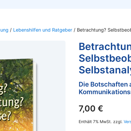
lung
/
Lebenshilfen und Ratgeber
/ Betrachtung? Selbstbeo
Betrachtu
Selbstbeo
Selbstana
Die Botschaften
Kommunikations
7,00
€
Enthält 7% MwSt.
zzgl.
Ver