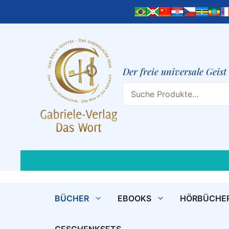
Zum
Inhalt
springen
Der freie universale Geis
Search
BÜCHER
EBOOKS
HÖRBÜCHE