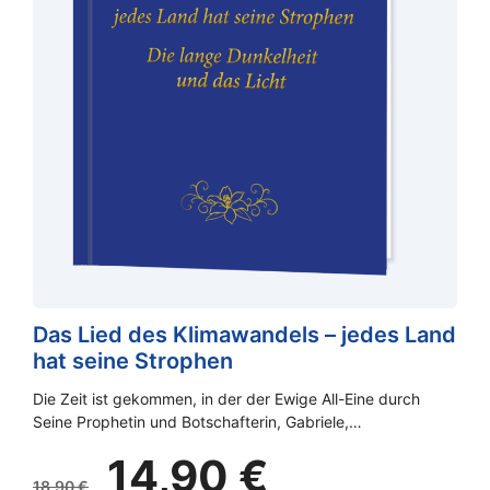
Das Lied des Klimawandels – jedes Land
hat seine Strophen
Die Zeit ist gekommen, in der der Ewige All-Eine durch
Seine Prophetin und Botschafterin, Gabriele,…
Ursprünglicher
Aktueller
14,90
€
Preis
Preis
18,90
€