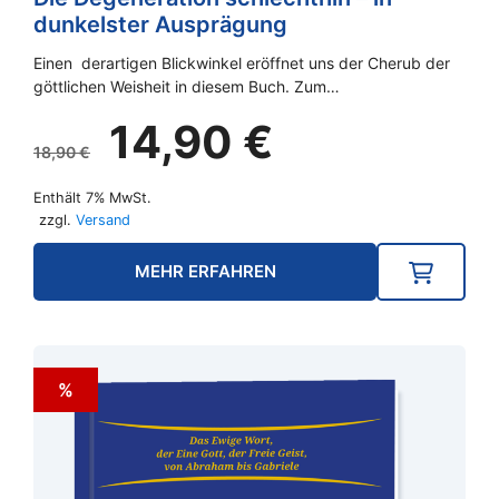
dunkelster Ausprägung
Einen derartigen Blickwinkel eröffnet uns der Cherub der
göttlichen Weisheit in diesem Buch. Zum…
Ursprünglicher
Aktueller
14,90
€
Preis
Preis
18,90
€
war:
ist:
Enthält 7% MwSt.
18,90 €
14,90 €.
zzgl.
Versand
MEHR ERFAHREN
%