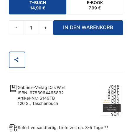
T-BUCH
E-BOOK
14,90
€
7,99
€
-
+
IN DEN WARENKORB
Christus
enthüllt:
Der
Dämonenstaat,
seine
Helfershelfer
und
seine
Gabriele-Verlag Das Wort
Opfer
ISBN: 9783964465832
(Taschenbuch)
Artikel-Nr.: S149TB
120 S., Taschenbuch
Menge
Sofort versandfertig, Lieferzeit ca. 3-5 Tage **