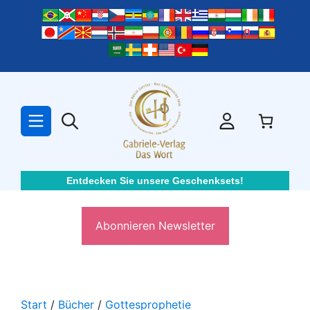
Zum
Inhalt
springen
Entdecken Sie unsere Geschenksets!
Abonnieren Newsletter
Start
/
Bücher
/
Gottesprophetie