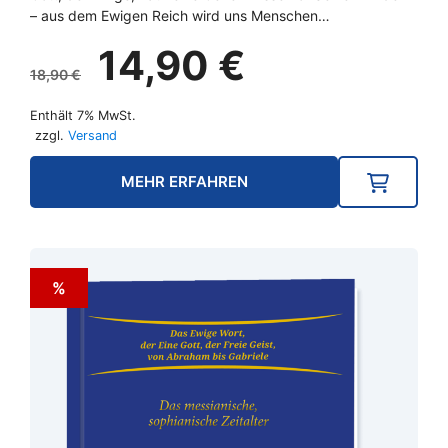
– aus dem Ewigen Reich wird uns Menschen…
Ursprünglicher
Aktueller
14,90
€
Preis
Preis
18,90
€
war:
ist:
Enthält 7% MwSt.
18,90 €
14,90 €.
zzgl.
Versand
MEHR ERFAHREN
%