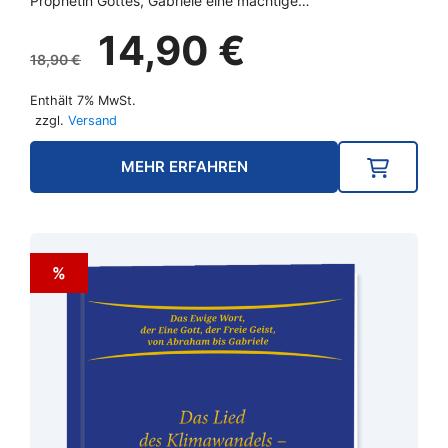
Prophetin Gottes, Gabriele eine mächtige…
Ursprünglicher
Aktueller
14,90
€
Preis
Preis
18,90
€
war:
ist:
Enthält 7% MwSt.
18,90 €
14,90 €.
zzgl.
Versand
MEHR ERFAHREN
%