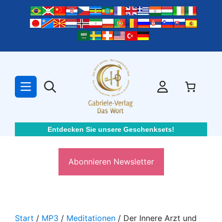
Zum
Inhalt
springen
Entdecken Sie unsere Geschenksets!
Abonnieren Newsletter
Start
/
MP3
/
Meditationen
/ Der Innere Arzt und