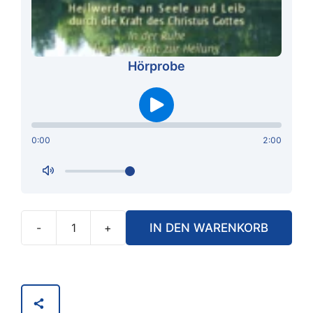
Hörprobe
0:00
2:00
-
+
IN DEN WARENKORB
Der
Innere
Arzt
und
Heiler