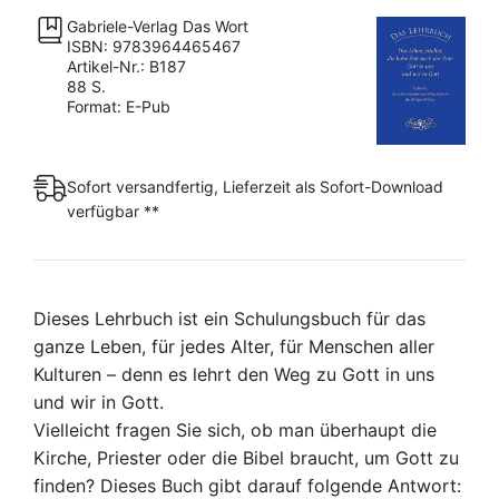
hohe
Gabriele-Verlag Das Wort
Zeit
ISBN: 9783964465467
nach
Artikel-Nr.: B187
88 S.
der
Format: E-Pub
Zeit:
Gott
in
Sofort versandfertig, Lieferzeit als Sofort-Download
uns
verfügbar **
und
wir
in
Gott
Dieses Lehrbuch ist ein Schulungsbuch für das
[Digital]
ganze Leben, für jedes Alter, für Menschen aller
Menge
Kulturen – denn es lehrt den Weg zu Gott in uns
und wir in Gott.
Vielleicht fragen Sie sich, ob man überhaupt die
Kirche, Priester oder die Bibel braucht, um Gott zu
finden? Dieses Buch gibt darauf folgende Antwort: