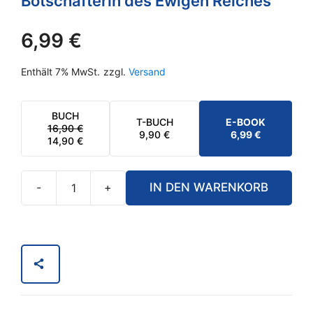
Botschafterin des Ewigen Reiches
6,99
€
Enthält 7% MwSt.
zzgl.
Versand
BUCH
T-BUCH
E-BOOK
16,90
€
URSPRÜNGLICHER
AKTUELLER
9,90
€
6,99
€
14,90
€
PREIS
PREIS
WAR:
IST:
16,90 €
14,90 €.
-
+
IN DEN WARENKORB
eBook
-
DAS
LEHRBUCH:
Das
Lilienzeitalter,
die