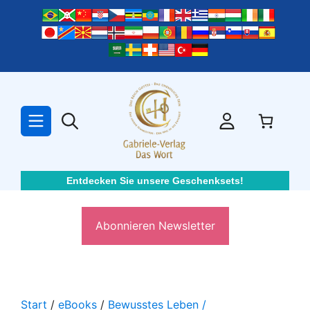
Zum
Inhalt
springen
Entdecken Sie unsere Geschenksets!
Abonnieren Newsletter
Start
/
eBooks
/
Bewusstes Leben /