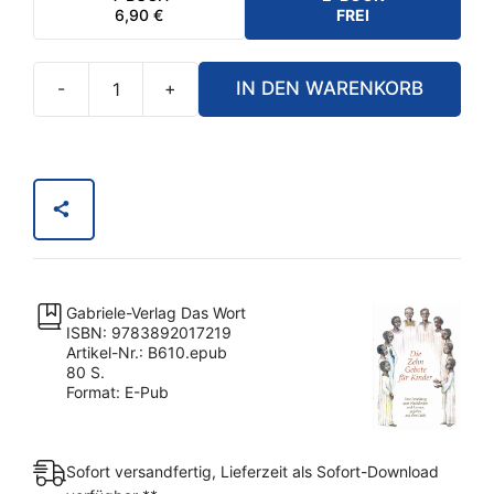
6,90
€
FREI
-
+
IN DEN WARENKORB
eBook
-
Die
Zehn
Gebote
für
Kinder
[Digital]
Gabriele-Verlag Das Wort
Menge
ISBN: 9783892017219
Artikel-Nr.: B610.epub
80 S.
Format: E-Pub
Sofort versandfertig, Lieferzeit als Sofort-Download