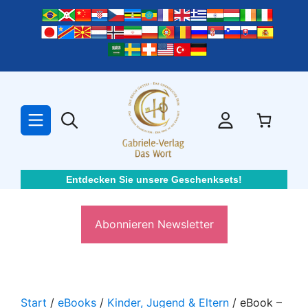
Zum
Inhalt
springen
Entdecken Sie unsere Geschenksets!
Abonnieren Newsletter
Start
/
eBooks
/
Kinder, Jugend & Eltern
/ eBook –