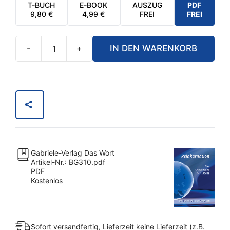
T-BUCH
E-BOOK
AUSZUG
PDF
9,80
€
4,99
€
FREI
FREI
-
+
IN DEN WARENKORB
PDF
–
Reinkarnation
–
Eine
Gnadengabe
des
Lebens
Gabriele-Verlag Das Wort
Menge
Artikel-Nr.: BG310.pdf
PDF
Kostenlos
Sofort versandfertig, Lieferzeit keine Lieferzeit (z.B.