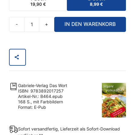
19,90
€
8,99
€
-
+
IN DEN WARENKORB
eBook
-
Vegane
Volksküche
[Digital]
Menge
Gabriele-Verlag Das Wort
ISBN: 9783892017257
Artikel-Nr.: B464.epub
168 S., mit Farbbildern
Format: E-Pub
Sofort versandfertig, Lieferzeit als Sofort-Download