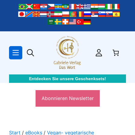
Zum
Inhalt
springen
Entdecken Sie unsere Geschenksets!
Abonnieren Newsletter
Start
/
eBooks
/
Vegan- vegetarische