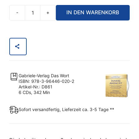
-
+
IN DEN WARENKORB
Hörbuch
Innere
Andacht
Nr.
2
Menge
Gabriele-Verlag Das Wort
ISBN: 978-3-96446-020-2
Artikel-Nr.: D861
6 CDs, 342 Min
Sofort versandfertig, Lieferzeit ca. 3-5 Tage **