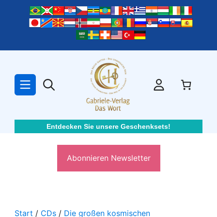
Zum
Inhalt
springen
Entdecken Sie unsere Geschenksets!
Abonnieren Newsletter
Start
/
CDs
/
Die großen kosmischen