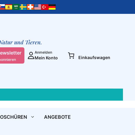
verdammen
-
Gott,
der
All-
Geist,
 Natur und Tieren.
nicht!
(Taschenbuch)
ewsletter
Anmelden
Einkaufswagen
Mein Konto
Menge
bonnieren
ROSCHÜREN
ANGEBOTE