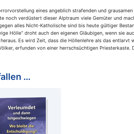
rorvorstellung eines angeblich strafenden und grausamen G
te noch verdüstert dieser Alptraum viele Gemüter und macht 
gen alles Nicht-Katholische sind bis heute gültiger Bestan
wige Hölle“ droht auch den eigenen Gläubigen, wenn sie au
raus. Es wird Zeit, dass die Höllenlehre als das entlarvt wi
ker, erfunden von einer herrschsüchtigen Priesterkaste. Den
allen …