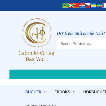
Zum
Inhalt
springen
Der freie universale Geis
Search
BÜCHER
EBOOKS
HÖRBÜCHE