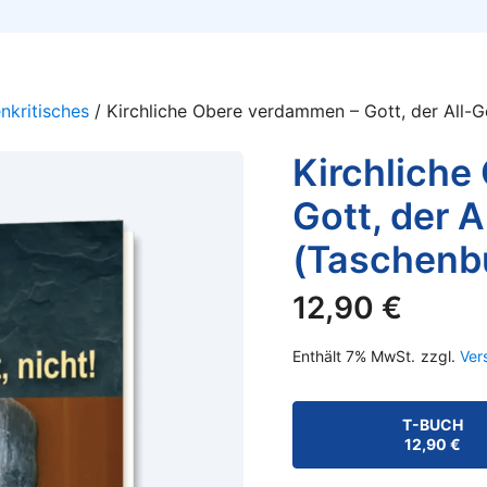
nkritisches
/ Kirchliche Obere verdammen – Gott, der All-Ge
Kirchliche
Gott, der A
(Taschenb
12,90
€
Enthält 7% MwSt.
zzgl.
Ver
T-BUCH
12,90
€