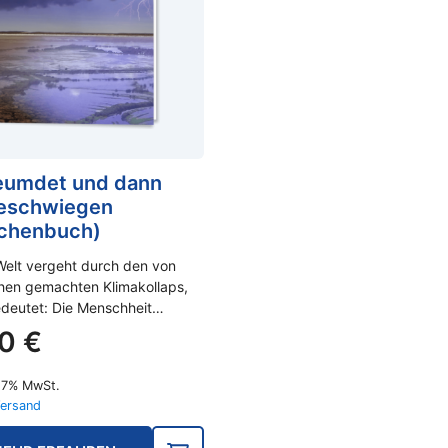
eumdet und dann
eschwiegen
chenbuch)
Welt vergeht durch den von
en gemachten Klimakollaps,
deutet: Die Menschheit…
90
€
t 7% MwSt.
ersand