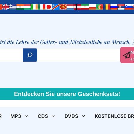
t ist die Lehre der Gottes- und Nächstenliebe an Mensch,
N
a
Entdecken Sie unsere Geschenksets!
R
MP3
CDS
DVDS
KOSTENLOSE B