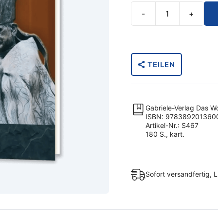
-
+
Kirchliche
Obere
verdammen
-
TEILEN
Gott,
der
All-
Geist,
Gabriele-Verlag Das W
nicht!
ISBN: 978389201360
Artikel-Nr.: S467
(Taschenbuch)
180 S., kart.
Menge
Sofort versandfertig, L