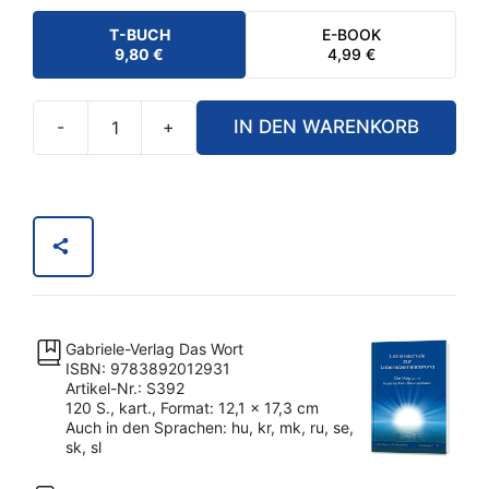
T-BUCH
E-BOOK
9,80
€
4,99
€
-
+
IN DEN WARENKORB
Lebensschule
zur
Lebensbemeisterung
-
Band
1
Menge
Gabriele-Verlag Das Wort
ISBN: 9783892012931
Artikel-Nr.: S392
120 S., kart., Format: 12,1 x 17,3 cm
Auch in den Sprachen: hu, kr, mk, ru, se,
sk, sl