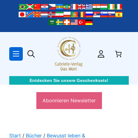
Zum
Inhalt
springen
Entdecken Sie unsere Geschenksets!
Abonnieren Newsletter
Start
/
Bücher
/
Bewusst leben &