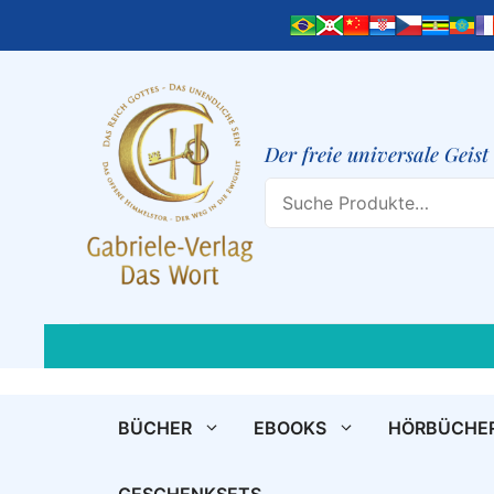
Zum
Inhalt
springen
Der freie universale Geis
Search
BÜCHER
EBOOKS
HÖRBÜCHE