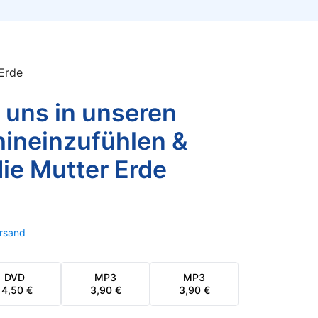
 Erde
, uns in unseren
ineinzufühlen &
die Mutter Erde
rsand
DVD
MP3
MP3
14,50
€
3,90
€
3,90
€