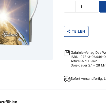
-
+
Lernen
wir,
uns
in
TEILEN
unseren
Nächsten
hineinzufühlen
&
Gabriele-Verlag Das W
Gebet
ISBN: 978-3-96446-
Artikel-Nr.: D942
für
Spieldauer 27 + 28 Min
die
Mutter
Sofort versandfertig, L
Erde
Menge
nzufühlen