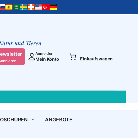
uns
in
unseren
Nächsten
hineinzufühlen
&
 Natur und Tieren.
Gebet
für
ewsletter
Anmelden
Einkaufswagen
Mein Konto
die
bonnieren
Mutter
Erde
Menge
ROSCHÜREN
ANGEBOTE