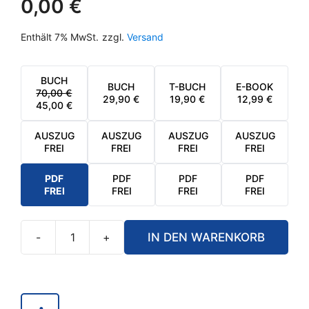
0,00
€
Enthält 7% MwSt.
zzgl.
Versand
BUCH
BUCH
T-BUCH
E-BOOK
70,00
€
URSPRÜNGLICHER
AKTUELLER
29,90
€
19,90
€
12,99
€
45,00
€
PREIS
PREIS
WAR:
IST:
70,00 €
45,00 €.
AUSZUG
AUSZUG
AUSZUG
AUSZUG
FREI
FREI
FREI
FREI
PDF
PDF
PDF
PDF
FREI
FREI
FREI
FREI
-
+
IN DEN WARENKORB
PDF
-
Jesus
von