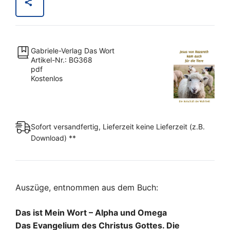
Nazareth
kam
auch
für
Gabriele-Verlag Das Wort
die
Artikel-Nr.: BG368
Tiere
pdf
Kostenlos
[Digital]
Menge
Sofort versandfertig, Lieferzeit keine Lieferzeit (z.B.
Download) **
Auszüge, entnommen aus dem Buch:
Das ist Mein Wort – Alpha und Omega
Das Evangelium des Christus Gottes. Die