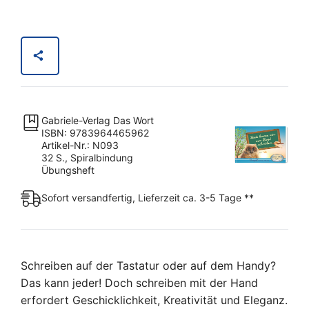
lernen
wir
von
Hand
schreiben
-
Nr.
Gabriele-Verlag Das Wort
1
ISBN: 9783964465962
Uhu
Artikel-Nr.: N093
32 S., Spiralbindung
Menge
Übungsheft
Sofort versandfertig, Lieferzeit ca. 3-5 Tage **
Schreiben auf der Tastatur oder auf dem Handy?
Das kann jeder! Doch schreiben mit der Hand
erfordert Geschicklichkeit, Kreativität und Eleganz.