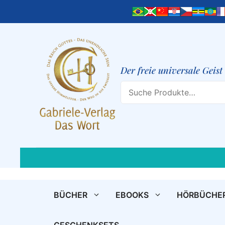
Zum
Inhalt
springen
Der freie universale Geis
Search
BÜCHER
EBOOKS
HÖRBÜCHE