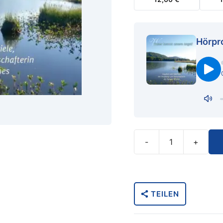
Hörpr
-
+
Woher
kommt
unsere
Angst?
TEILEN
-
MP3
Download