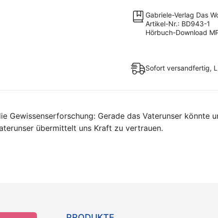
[Digital]
Gabriele-Verlag Das W
Menge
Artikel-Nr.: BD943-1
Hörbuch-Download MP
Sofort versandfertig, 
 die Gewissenserforschung: Gerade das Vaterunser könnte un
erunser übermittelt uns Kraft zu vertrauen.
PRODUKTE