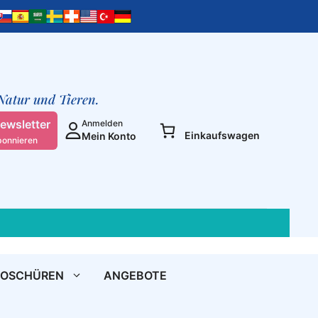
unsere
Angst?
-
MP3
Download
[Digital]
 Natur und Tieren.
Menge
ewsletter
Anmelden
Einkaufswagen
Mein Konto
bonnieren
ROSCHÜREN
ANGEBOTE