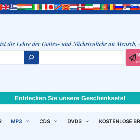
t ist die Lehre der Gottes- und Nächstenliebe an Mensch,
N
a
Entdecken Sie unsere Geschenksets!
R
MP3
CDS
DVDS
KOSTENLOSE B