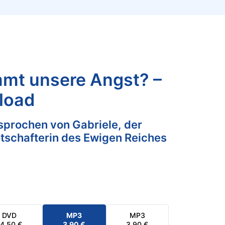
mt unsere Angst? –
load
prochen von Gabriele, der
tschafterin des Ewigen Reiches
DVD
MP3
MP3
14,50
€
3,90
€
3,90
€