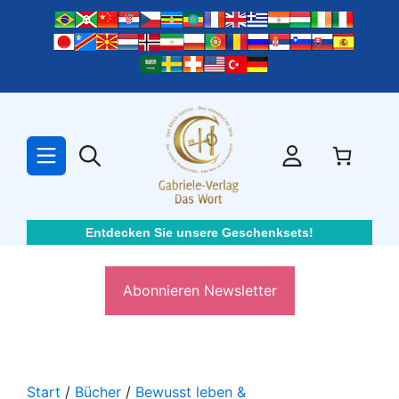
Zum
Inhalt
springen
Entdecken Sie unsere Geschenksets!
Abonnieren Newsletter
Start
/
Bücher
/
Bewusst leben &