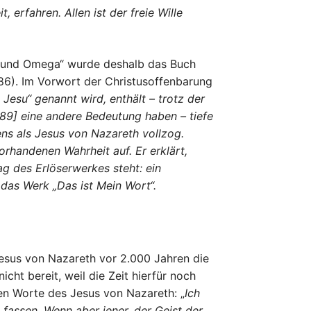
 erfahren. Allen ist der freie Wille
a und Omega“ wurde deshalb das Buch
86). Im Vorwort der Christusoffenbarung
esu“ genannt wird, enthält – trotz der
989] eine andere Bedeutung haben – tiefe
ns als Jesus von Nazareth vollzog.
rhandenen Wahrheit auf. Er erklärt,
rag des Erlöserwerkes steht: ein
 das Werk „Das ist Mein Wort“.
Jesus von Nazareth vor 2.000 Jahren die
cht bereit, weil die Zeit hierfür noch
rten Worte des Jesus von Nazareth: „
Ich
 fassen. Wenn aber jener, der Geist der