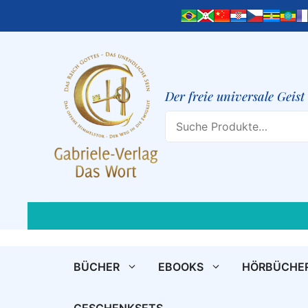
Zum
Inhalt
springen
Der freie universale Geis
Search
BÜCHER
EBOOKS
HÖRBÜCHE