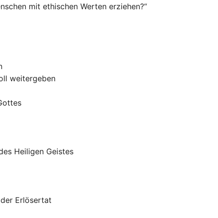
nschen mit ethischen Werten erziehen?“
n
oll weitergeben
Gottes
des Heiligen Geistes
der Erlösertat