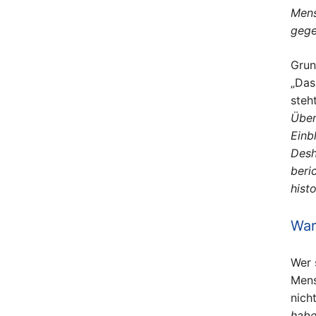
Mens
gege
Grun
„Das
steh
Über
Einb
Desh
beri
hist
War
Wer 
Mens
nich
habe