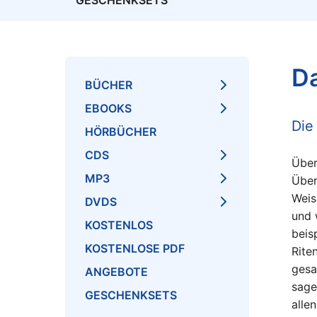
GESCHENKSETS
Da
BÜCHER
EBOOKS
Die
HÖRBÜCHER
CDS
Über
MP3
Über
Weis
DVDS
und 
KOSTENLOS
beis
KOSTENLOSE PDF
Rite
gesa
ANGEBOTE
sage
GESCHENKSETS
alle