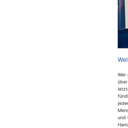
Wel
Wer 
über
letz
fünd
jede
Mens
und 
Hand