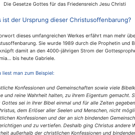
Die Gesetze Gottes für das Friedensreich Jesu Christi
 ist der Ursprung dieser Christusoffenbarung?
orwort dieses umfangreichen Werkes erfährt man mehr übe
stusoffenbarung. Sie wurde 1989 durch die Prophetin und B
knüpft damit an den 4000-jährigen Strom der Gottesprophe
mia… bis heute Gabriele.
 liest man zum Beispiel:
stliche Konfessionen und Gemeinschaften sowie viele Bibelkun
e und reine Wahrheit halten, zu ihrem Eigentum gemacht. Si
 Gottes sei in ihrer Bibel einmal und für alle Zeiten gege
hristus, dem Erlöser aller Seelen und Menschen, nicht mögl
stlichen Konfessionen und der an sich bindenden Gemeinschaf
erichtigen und zu vertiefen. Deshalb ging Christus andere 
heit außerhalb der christlichen Konfessionen und bindend