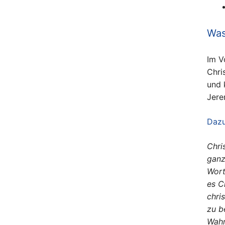
Was
Im V
Chri
und 
Jere
Dazu
Chri
ganz
Wort
es C
chri
zu b
Wahr