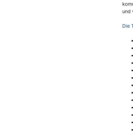
komm
und 
Die 