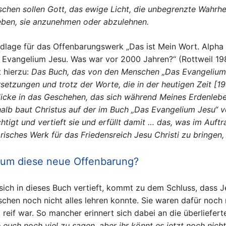
chen sollen Gott, das ewige Licht, die unbegrenzte Wahrheit,
ben, sie anzunehmen oder abzulehnen.
dlage für das Offenbarungswerk „Das ist Mein Wort. Alph
 Evangelium Jesu. Was war vor 2000 Jahren?“ (Rottweil 19
t hierzu:
Das Buch, das von den Menschen „Das Evangelium J
setzungen und trotz der Worte, die in der heutigen Zeit [1
licke in das Geschehen, das sich während Meines Erdenlebe
alb baut Christus auf der im Buch „Das Evangelium Jesu“ vo
chtigt und vertieft sie und erfüllt damit … das, was im Auft
orisches Werk für das Friedensreich Jesu Christi zu bringen,
um diese neue Offenbarung?
sich in dieses Buch vertieft, kommt zu dem Schluss, dass 
chen noch nicht alles lehren konnte. Sie waren dafür noch ni
t reif war. So mancher erinnert sich dabei an die überliefe
 euch noch viel zu sagen, aber ihr könnt es jetzt noch nicht