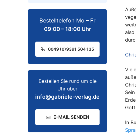
Auße
vege
Bestelltelefon Mo – Fr
weit
09:00 – 18:00 Uhr
also
durc
0049 (0)9391 504 135
Chris
Viel
auße
Bestellen Sie rund um die
Chri
Uhr über
Sein
info@gabriele-verlag.de
Erde
Gott
E-MAIL SENDEN
In B
Spra