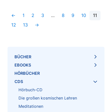
←
1
2
3
…
8
9
10
11
12
13
→
BÜCHER
EBOOKS
HÖRBÜCHER
CDS
Hörbuch-CD
Die großen kosmischen Lehren
Meditationen