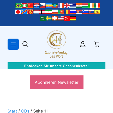
Zum
Inhalt
springen
Entdecken Sie unsere Geschenksets!
Abonnieren Newsletter
Start
/
CDs
/ Seite 11