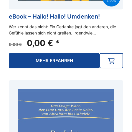
eBook – Hallo! Hallo! Umdenken!
Wer kennt das nicht: Ein Gedanke jagt den anderen, die
Gefühle lassen sich nicht greifen. Irgendwie…
Ursprünglicher
Aktueller
0,00
€
*
0,00
€
Preis
Preis
war:
ist:
MEHR ERFAHREN
0,00 €
0,00 €.