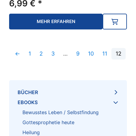
6,99
€
*
MEHR ERFAHREN
←
1
2
3
…
9
10
11
12
BÜCHER
EBOOKS
Bewusstes Leben / Selbstfindung
Gottesprophetie heute
Heilung