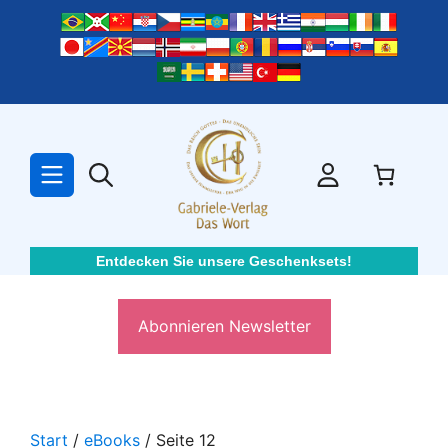
Zum
Inhalt
springen
Entdecken Sie unsere Geschenksets!
Abonnieren Newsletter
Start
/
eBooks
/ Seite 12