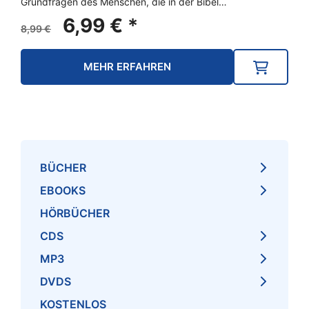
Grundfragen des Menschen, die in der Bibel…
Ursprünglicher
Aktueller
6,99
€
*
8,99
€
Preis
Preis
war:
ist:
MEHR ERFAHREN
8,99 €
6,99 €.
BÜCHER
EBOOKS
HÖRBÜCHER
CDS
MP3
DVDS
KOSTENLOS