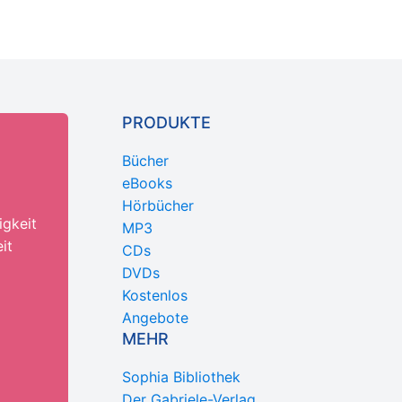
PRODUKTE
Bücher
eBooks
Hörbücher
igkeit
MP3
it
CDs
DVDs
Kostenlos
Angebote
MEHR
Sophia Bibliothek
Der Gabriele-Verlag