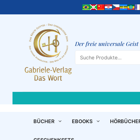
Zum
Inhalt
springen
Der freie universale Geis
Search
BÜCHER
EBOOKS
HÖRBÜCHE