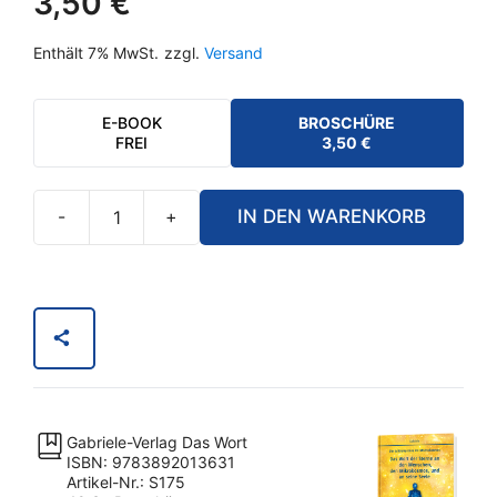
3,50
€
Enthält 7% MwSt.
zzgl.
Versand
E-BOOK
BROSCHÜRE
FREI
3,50
€
-
+
IN DEN WARENKORB
Das
Wort
der
Sterne
an
den
Menschen,
den
Gabriele-Verlag Das Wort
Mikrokosmos,
ISBN: 9783892013631
und
Artikel-Nr.: S175