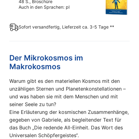
48 S., Broschüre
an
Auch in den Sprachen: pl
seine
Seele
(Broschüre)
Sofort versandfertig, Lieferzeit ca. 3-5 Tage **
Menge
Der Mikrokosmos im
Makrokosmos
Warum gibt es den materiellen Kosmos mit den
unzähligen Sternen und Planetenkonstellationen –
und was haben sie mit dem Menschen und mit
seiner Seele zu tun?
Eine Erläuterung der kosmischen Zusammenhänge,
gegeben von Gabriele, als begleitender Text für
das Buch „Die redende All-Einheit. Das Wort des
Universalen Schöpfergeistes“.