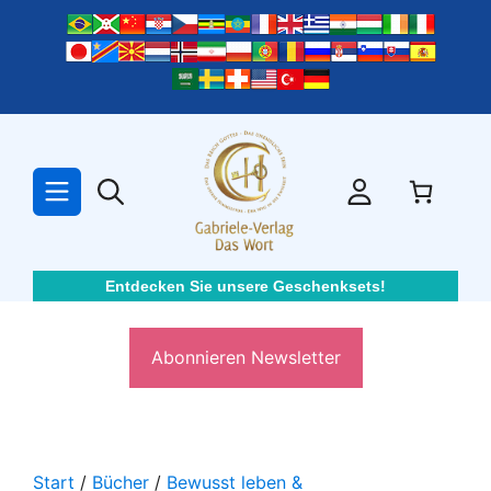
Zum
Inhalt
springen
Entdecken Sie unsere Geschenksets!
Abonnieren Newsletter
Start
/
Bücher
/
Bewusst leben &