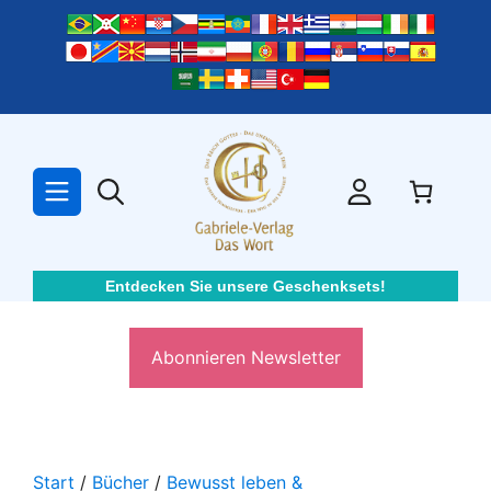
Zum
Inhalt
springen
Entdecken Sie unsere Geschenksets!
Abonnieren Newsletter
Start
/
Bücher
/
Bewusst leben &