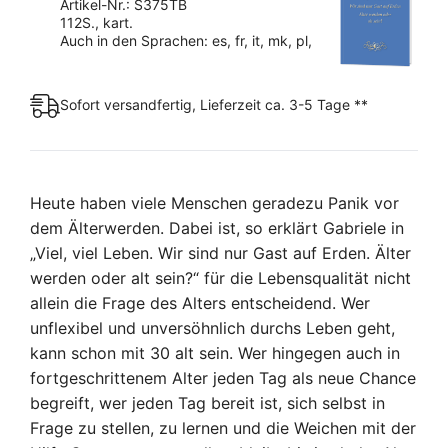
Älter
Artikel-Nr.: S375TB
112S., kart.
werden
Auch in den Sprachen: es, fr, it, mk, pl,
oder
alt
sein?
Sofort versandfertig, Lieferzeit ca. 3-5 Tage **
(Taschenbuch)
Menge
Heute haben viele Menschen geradezu Panik vor
dem Älterwerden. Dabei ist, so erklärt Gabriele in
„Viel, viel Leben. Wir sind nur Gast auf Erden. Älter
werden oder alt sein?“ für die Lebensqualität nicht
allein die Frage des Alters entscheidend. Wer
unflexibel und unversöhnlich durchs Leben geht,
kann schon mit 30 alt sein. Wer hingegen auch in
fortgeschrittenem Alter jeden Tag als neue Chance
begreift, wer jeden Tag bereit ist, sich selbst in
Frage zu stellen, zu lernen und die Weichen mit der