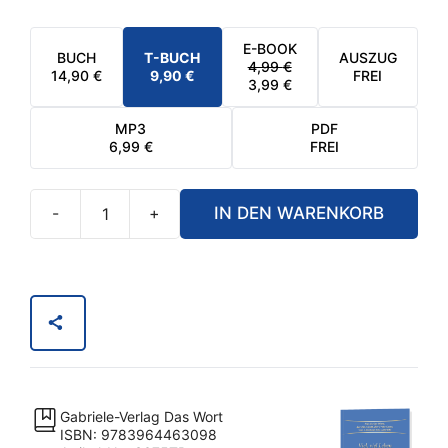
E-BOOK
BUCH
T-BUCH
AUSZUG
4,99
€
URSPRÜNGLICHER
AKTUELLER
14,90
€
9,90
€
FREI
3,99
€
PREIS
PREIS
WAR:
IST:
4,99 €
3,99 €.
MP3
PDF
6,99
€
FREI
-
+
IN DEN WARENKORB
Viel,
viel
Leben.
Wir
sind
nur
Gast
auf
Gabriele-Verlag Das Wort
Erden.
ISBN: 9783964463098