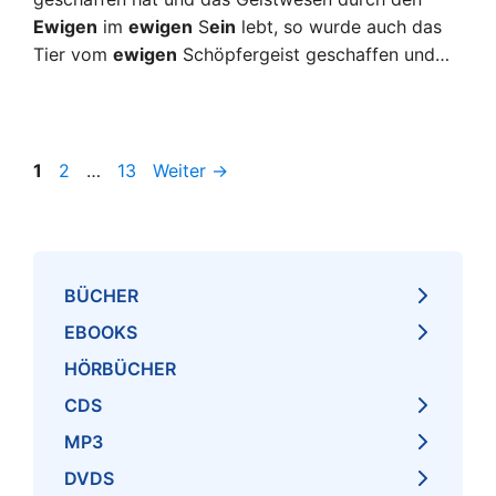
Ewigen
im
ewigen
S
ein
lebt, so wurde auch das
Tier vom
ewigen
Schöpfergeist geschaffen und…
Seite
Seite
Seite
1
2
…
13
Weiter
→
BÜCHER
EBOOKS
HÖRBÜCHER
CDS
MP3
DVDS