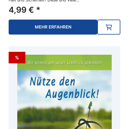
4,99
€
*
MEHR ERFAHREN
%