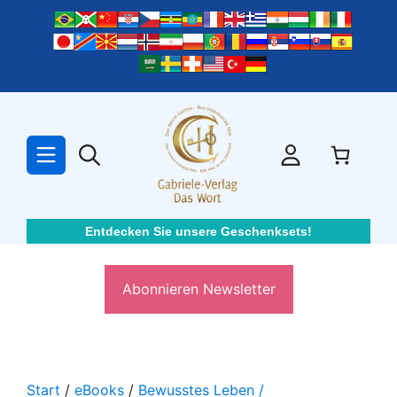
Zum
Inhalt
springen
Entdecken Sie unsere Geschenksets!
Abonnieren Newsletter
Start
/
eBooks
/
Bewusstes Leben /