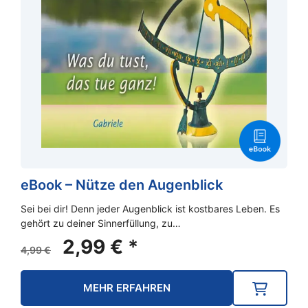
eBook – Nütze den Augenblick
Sei bei dir! Denn jeder Augenblick ist kostbares Leben. Es
gehört zu deiner Sinnerfüllung, zu…
Ursprünglicher
Aktueller
2,99
€
*
4,99
€
Preis
Preis
war:
ist:
MEHR ERFAHREN
4,99 €
2,99 €.