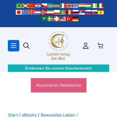
Zum
Inhalt
springen
Entdecken Sie unsere Geschenksets!
Abonnieren Newsletter
Start
/
eBooks
/
Bewusstes Leben /