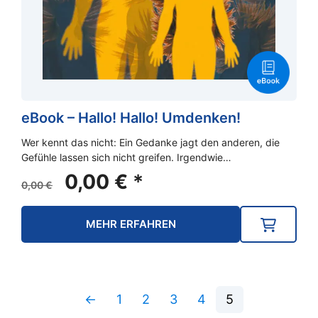
eBook – Hallo! Hallo! Umdenken!
Wer kennt das nicht: Ein Gedanke jagt den anderen, die
Gefühle lassen sich nicht greifen. Irgendwie…
Ursprünglicher
Aktueller
0,00
€
*
0,00
€
Preis
Preis
war:
ist:
MEHR ERFAHREN
0,00 €
0,00 €.
←
1
2
3
4
5