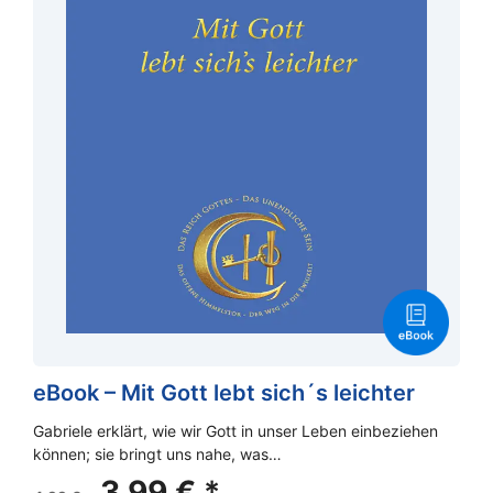
eBook – Mit Gott lebt sich´s leichter
Gabriele erklärt, wie wir Gott in unser Leben einbeziehen
können; sie bringt uns nahe, was…
Ursprünglicher
Aktueller
3,99
€
*