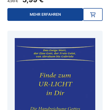
4,99
€
Preis
Preis
war:
ist:
MEHR ERFAHREN
4,99 €
3,99 €.