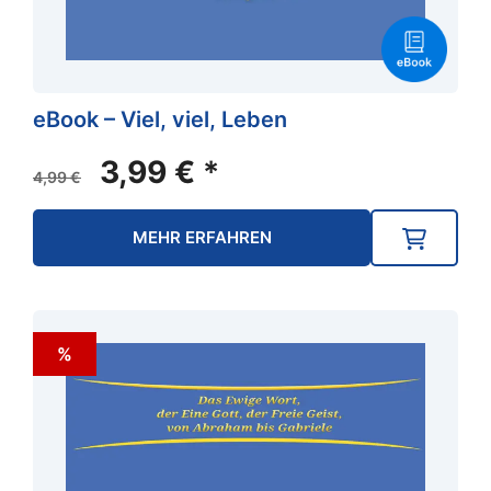
eBook – Viel, viel, Leben
Ursprünglicher
Aktueller
3,99
€
*
4,99
€
Preis
Preis
war:
ist:
MEHR ERFAHREN
4,99 €
3,99 €.
%